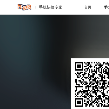
手机快修专家
首页
手
苹果
华为
一加
魅族