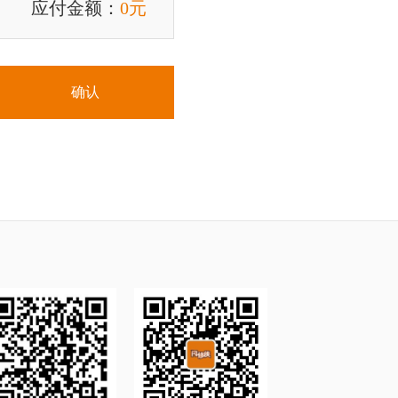
应付金额：
0
元
确认