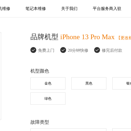
机维修
笔记本维修
关于我们
平台服务商入驻
品牌机型
iPhone 13 Pro Max
【更改
免费上门
20分钟快修
修完后付款
机型颜色
小米
荣耀
三星
金色
黑色
银
绿色
故障类型
realme
待确认
其他品牌