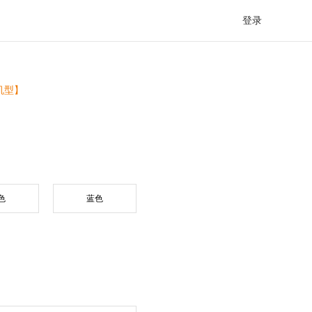
登录
机型】
OPPO
VIVO
色
蓝色
iPad
华为平板